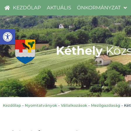
KEZDŐLAP
AKTUÁLIS
ÖNKORMÁNYZAT
Eszköztár megnyitása
Kéthely
Közs
Kezdőlap
-
Nyomtatványok
-
Vállalkozások
-
Mezőgazdaság
-
Két