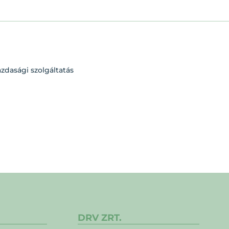
dasági szolgáltatás
DRV ZRT.