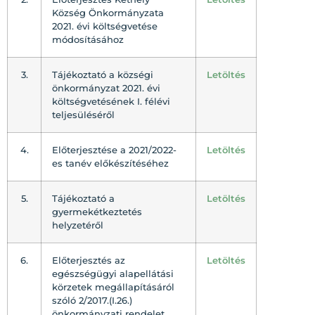
Község Önkormányzata
2021. évi költségvetése
módosításához
3.
Tájékoztató a községi
Letöltés
önkormányzat 2021. évi
költségvetésének I. félévi
teljesüléséről
4.
Előterjesztése a 2021/2022-
Letöltés
es tanév előkészítéséhez
5.
Tájékoztató a
Letöltés
gyermekétkeztetés
helyzetéről
6.
Előterjesztés az
Letöltés
egészségügyi alapellátási
körzetek megállapításáról
szóló 2/2017.(I.26.)
önkormányzati rendelet