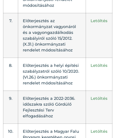
módosításához
7.
Előterjesztés az
Letöltés
önkormányzat vagyonáról
és a vagyongazdálkodás
szabályiról szóló 15/2012.
(X.31.) önkormányzati
rendelet módosításához
8.
Előterjesztés a helyi építési
Letöltés
szabályzatról szóló 10/2020.
(VI.26.) önkormányzati
rendelet módosításához
9.
Előterjesztés a 2022-2036.
Letöltés
időszakra szóló Gördülő
Fejlesztési Terv
elfogadásához
10.
Előterjesztés a Magyar Falu
Letöltés
Program keretében orvosi