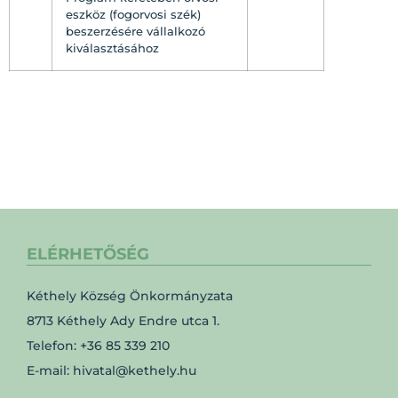
eszköz (fogorvosi szék)
beszerzésére vállalkozó
kiválasztásához
ELÉRHETŐSÉG
Kéthely Község Önkormányzata
8713 Kéthely Ady Endre utca 1.
Telefon: +36 85 339 210
E-mail: hivatal@kethely.hu