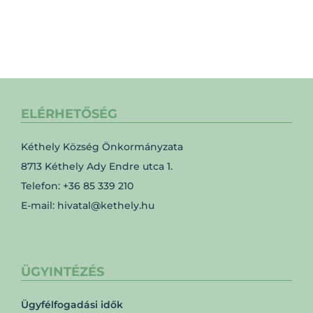
ELÉRHETŐSÉG
Kéthely Község Önkormányzata
8713 Kéthely Ady Endre utca 1.
Telefon: +36 85 339 210
E-mail: hivatal@kethely.hu
ÜGYINTÉZÉS
Ügyfélfogadási idők