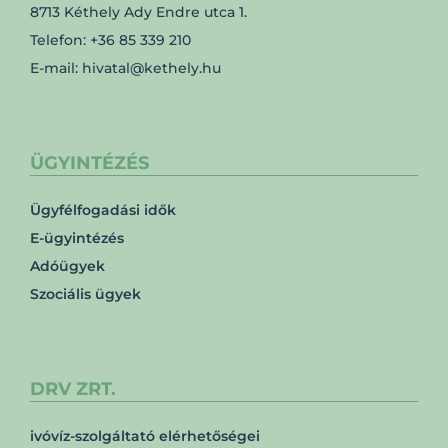
8713 Kéthely Ady Endre utca 1.
Telefon: +36 85 339 210
E-mail: hivatal@kethely.hu
ÜGYINTÉZÉS
Ügyfélfogadási idők
E-ügyintézés
Adóügyek
Szociális ügyek
DRV ZRT.
ivóvíz-szolgáltató elérhetőségei