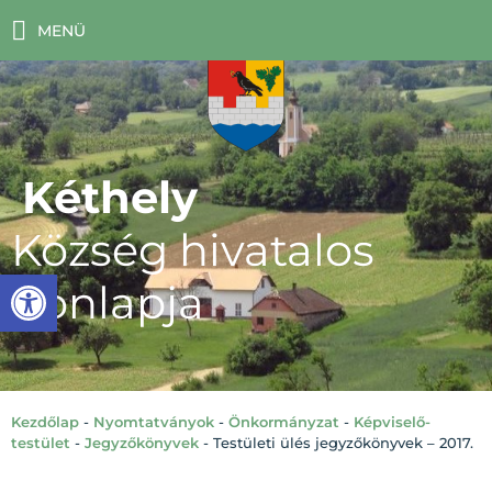
MENÜ
Kéthely
Község hivatalos
Eszköztár megnyitása
honlapja
Kezdőlap
-
Nyomtatványok
-
Önkormányzat
-
Képviselő-
testület
-
Jegyzőkönyvek
-
Testületi ülés jegyzőkönyvek – 2017.