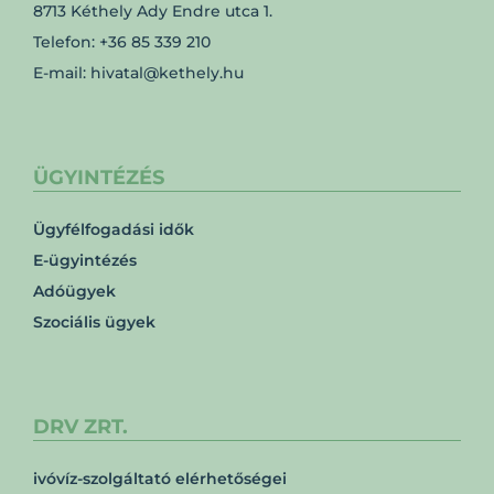
8713 Kéthely Ady Endre utca 1.
Telefon: +36 85 339 210
E-mail: hivatal@kethely.hu
ÜGYINTÉZÉS
Ügyfélfogadási idők
E-ügyintézés
Adóügyek
Szociális ügyek
DRV ZRT.
ivóvíz-szolgáltató elérhetőségei