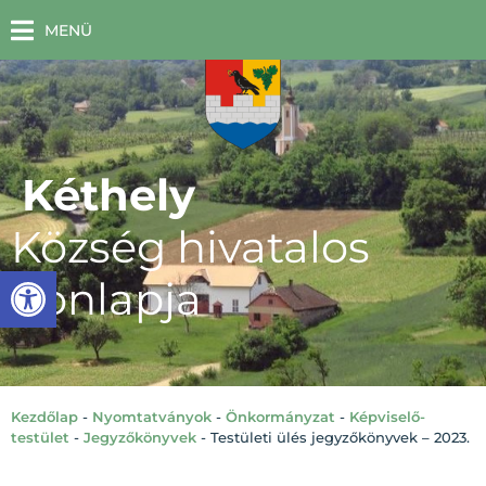
MENÜ
Kéthely
Község hivatalos
Eszköztár megnyitása
honlapja
Kezdőlap
-
Nyomtatványok
-
Önkormányzat
-
Képviselő-
testület
-
Jegyzőkönyvek
-
Testületi ülés jegyzőkönyvek – 2023.