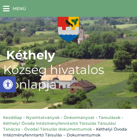
MENÜ
Kéthely
Község hivatalos
Eszköztár megnyitása
honlapja
Kezdőlap
-
Nyomtatványok
-
Önkormányzat
-
Társulások
-
Kéthelyi Óvoda Intézményfenntartó Társulás Társulási
Tanácsa
-
Óvodai Társulás dokumentumok
-
Kéthelyi Óvoda
Intézményfenntartó Társulás – Dokumentumok