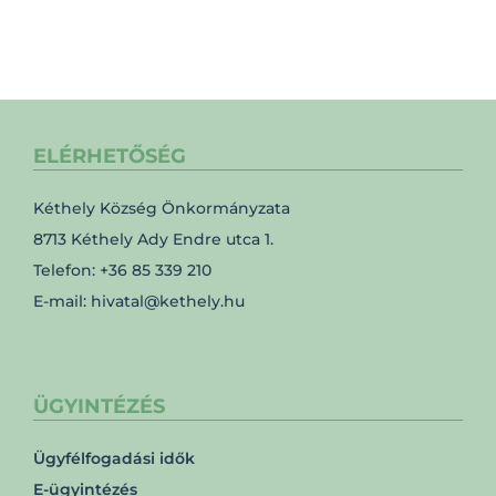
ELÉRHETŐSÉG
Kéthely Község Önkormányzata
8713 Kéthely Ady Endre utca 1.
Telefon: +36 85 339 210
E-mail: hivatal@kethely.hu
ÜGYINTÉZÉS
Ügyfélfogadási idők
E-ügyintézés